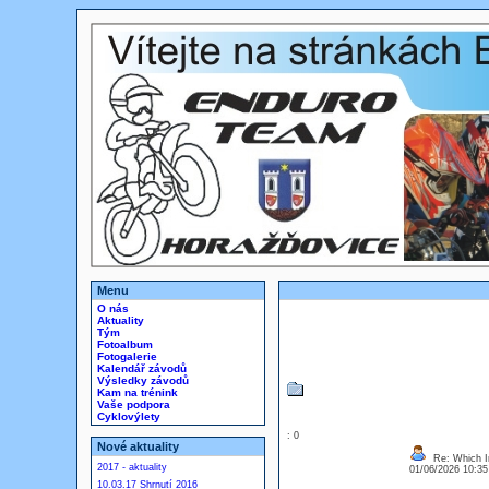
Menu
O nás
Aktuality
Tým
Fotoalbum
Fotogalerie
Kalendář závodů
Výsledky závodů
Kam na trénink
Vaše podpora
Cyklovýlety
: 0
Nové aktuality
Re: Which In
2017 - aktuality
01/06/2026 10:3
10.03.17 Shrnutí 2016