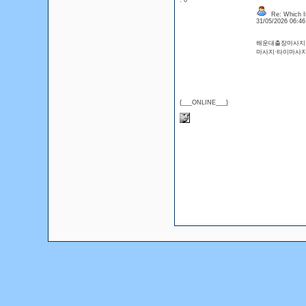
: 0
Re: Which In
31/05/2026 06:4
해운대출장마사지 
마사지·타이마사
{___ONLINE___}