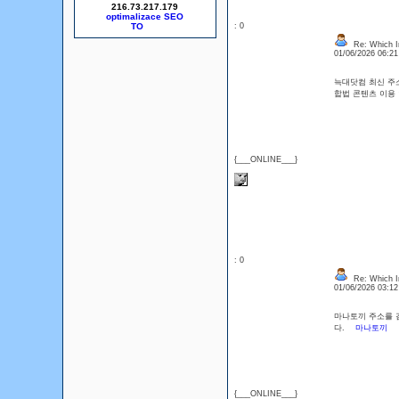
216.73.217.179
optimalizace SEO
: 0
Re: Which In
01/06/2026 06:2
늑대닷컴 최신 주소
합법 콘텐츠 이용
{___ONLINE___}
: 0
Re: Which In
01/06/2026 03:1
마나토끼 주소를 검
다.
마나토끼
{___ONLINE___}