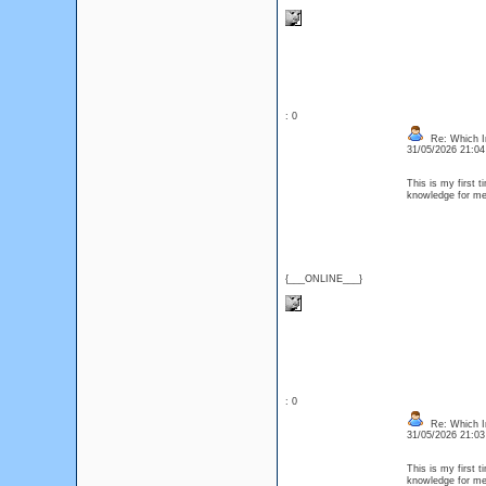
: 0
Re: Which In
31/05/2026 21:0
This is my first t
knowledge for me.
{___ONLINE___}
: 0
Re: Which In
31/05/2026 21:0
This is my first t
knowledge for me.