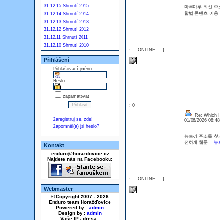
31.12.15 Shrnutí 2015
마루마루 최신 주소
합법 콘텐츠 이용
31.12.14 Shrnutí 2014
31.12.13 Shrnutí 2013
31.12.12 Shrnutí 2012
31.12.11 Shrnutí 2011
31.12.10 Shrnutí 2010
{___ONLINE___}
Přihlášení
Přihlašovací jméno:
Heslo:
zapamatovat
: 0
Re: Which In
Zaregistruj se, zde!
01/06/2026 08:4
Zapomněl(a) jsi heslo?
뉴토끼 주소를 찾기
전하게 웹툰
뉴
Kontakt
enduro@horazdovice.cz
Najdete nás na Facebooku:
{___ONLINE___}
Webmaster
© Copyright 2007 - 2026
Enduro team Horažďovice
Powered by :
admin
Design by :
admin
Vaše IP adresa :