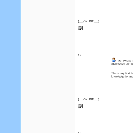
{___ONLINE___}
: 0
Re: Which In
31/05/2026 20:3
This is my first t
knowledge for me.
{___ONLINE___}