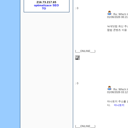
216.73.217.65
optimalizace SEO
: 0
Re: Which In
01/06/2026 06:2
늑대닷컴 최신 주소
합법 콘텐츠 이용
{___ONLINE___}
: 0
Re: Which In
01/06/2026 03:1
마나토끼 주소를 검
다.
마나토끼
{___ONLINE___}