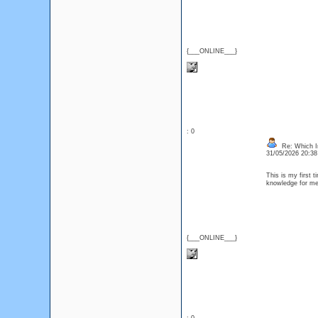
{___ONLINE___}
: 0
Re: Which In
31/05/2026 20:3
This is my first t
knowledge for me.
{___ONLINE___}