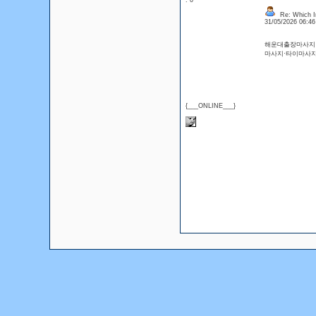
: 0
Re: Which In
31/05/2026 06:4
해운대출장마사지 
마사지·타이마사
{___ONLINE___}