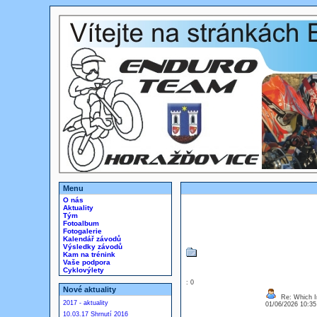
Menu
O nás
Aktuality
Tým
Fotoalbum
Fotogalerie
Kalendář závodů
Výsledky závodů
Kam na trénink
Vaše podpora
Cyklovýlety
: 0
Nové aktuality
Re: Which In
2017 - aktuality
01/06/2026 10:3
10.03.17 Shrnutí 2016