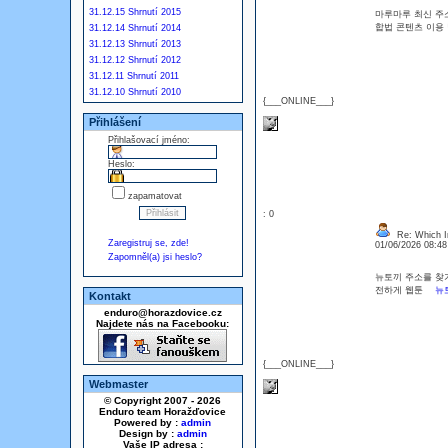
31.12.15 Shrnutí 2015
마루마루 최신 주소
합법 콘텐츠 이용
31.12.14 Shrnutí 2014
31.12.13 Shrnutí 2013
31.12.12 Shrnutí 2012
31.12.11 Shrnutí 2011
31.12.10 Shrnutí 2010
{___ONLINE___}
Přihlášení
Přihlašovací jméno:
Heslo:
zapamatovat
: 0
Re: Which In
Zaregistruj se, zde!
01/06/2026 08:4
Zapomněl(a) jsi heslo?
뉴토끼 주소를 찾기
전하게 웹툰
뉴
Kontakt
enduro@horazdovice.cz
Najdete nás na Facebooku:
{___ONLINE___}
Webmaster
© Copyright 2007 - 2026
Enduro team Horažďovice
Powered by :
admin
Design by :
admin
Vaše IP adresa :