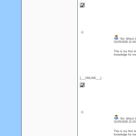
: 0
Re: Which In
31/05/2026 21:0
This is my first t
knowledge for me.
{___ONLINE___}
: 0
Re: Which In
31/05/2026 21:0
This is my first t
knowledge for me.