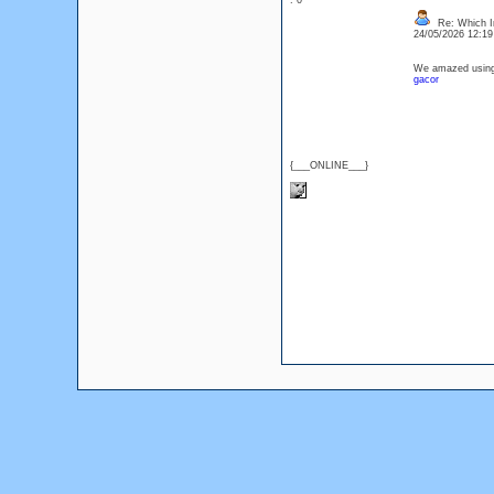
: 0
Re: Which In
24/05/2026 12:1
We amazed using 
gacor
{___ONLINE___}