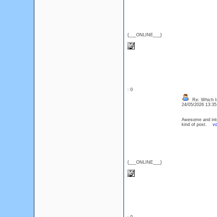
{___ONLINE___}
: 0
Re: Which In
24/05/2026 13:3
Awesome and inter
kind of post.
vo
{___ONLINE___}