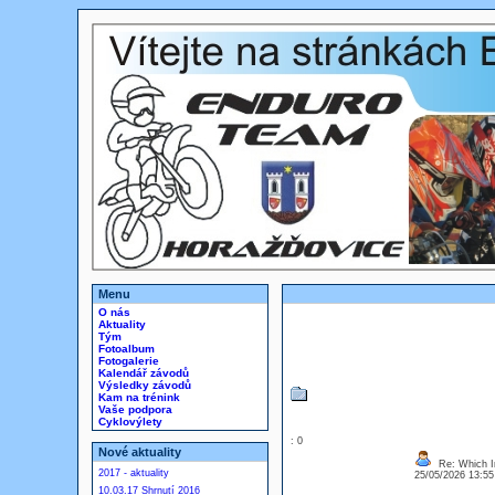
Menu
O nás
Aktuality
Tým
Fotoalbum
Fotogalerie
Kalendář závodů
Výsledky závodů
Kam na trénink
Vaše podpora
Cyklovýlety
: 0
Nové aktuality
Re: Which In
2017 - aktuality
25/05/2026 13:5
10.03.17 Shrnutí 2016