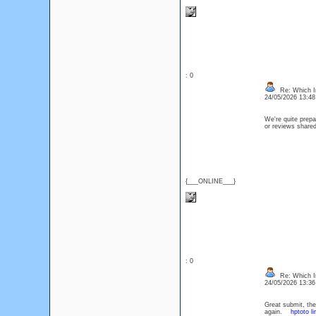
: 0
Re: Which In
24/05/2026 13:4
We're quite prepa
or reviews shared
{___ONLINE___}
: 0
Re: Which In
24/05/2026 13:3
Great submit, the
again.
hptoto li