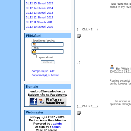
31.12.15 Shrnutí 2015
I just found this 
added to my fav
31.12.14 Shrnutí 2014
31.12.13 Shrnutí 2013
31.12.12 Shrnutí 2012
31.12.11 Shrnutí 2011
31.12.10 Shrnutí 2010
{___ONLINE___}
Přihlášení
Přihlašovací jméno:
Heslo:
zapamatovat
: 0
Re: Which In
Zaregistruj se, zde!
25/05/2026 13:2
Zapomněl(a) jsi heslo?
Routine potential 
on the lookout fo
Kontakt
enduro@horazdovice.cz
Najdete nás na Facebooku:
This unique is a 
optimism through 
{___ONLINE___}
Webmaster
© Copyright 2007 - 2026
Enduro team Horažďovice
Powered by :
admin
Design by :
admin
Vaše IP adresa :