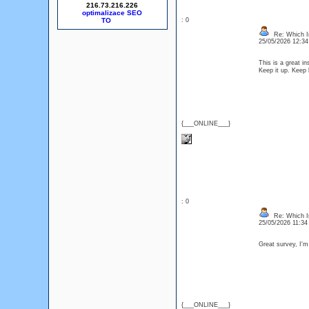
216.73.216.226
optimalizace SEO
: 0
Re: Which In
25/05/2026 12:3
This is a great in
Keep it up. Keep
{___ONLINE___}
: 0
Re: Which In
25/05/2026 11:3
Great survey, I'
{___ONLINE___}