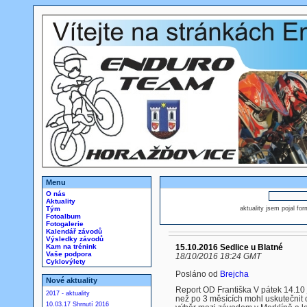
Menu
O nás
Aktuality
Tým
aktuality jsem pojal fo
Fotoalbum
Fotogalerie
Kalendář závodů
Výsledky závodů
Kam na trénink
15.10.2016 Sedlice u Blatné
Vaše podpora
18/10/2016 18:24 GMT
Cyklovýlety
Posláno od
Brejcha
Nové aktuality
Report OD Františka V pátek 14.10 
2017 - aktuality
než po 3 měsících mohl uskutečnit
10.03.17 Shrnutí 2016