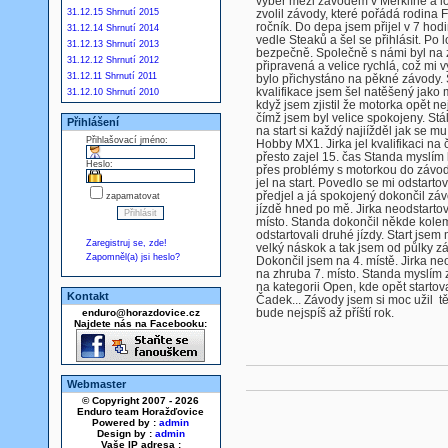
výběr mezi závodem v Merklíně a l
31.12.15 Shrnutí 2015
zvolil závody, které pořádá rodina F
ročník. Do depa jsem přijel v 7 ho
31.12.14 Shrnutí 2014
vedle Steaků a šel se přihlásit. Po 
31.12.13 Shrnutí 2013
bezpečně. Společně s námi byl na 
31.12.12 Shrnutí 2012
připravená a velice rychlá, což mi
31.12.11 Shrnutí 2011
bylo přichystáno na pěkné závody. 
kvalifikace jsem šel natěšený jako 
31.12.10 Shrnutí 2010
když jsem zjistil že motorka opět nej
čímž jsem byl velice spokojeny. Stá
Přihlášení
na start si každý najiížděl jak se mu
Přihlašovací jméno:
Hobby MX1. Jirka jel kvalifikaci na č
přesto zajel 15. čas Standa myslím
Heslo:
přes problémy s motorkou do závo
jel na start. Povedlo se mi odstart
předjel a já spokojený dokončil záv
zapamatovat
jízdě hned po mě. Jirka neodstarto
místo. Standa dokončil někde kolem
odstartovali druhé jízdy. Start jsem
Zaregistruj se, zde!
velký náskok a tak jsem od půlky zá
Zapomněl(a) jsi heslo?
Dokončil jsem na 4. místě. Jirka ne
na zhruba 7. místo. Standa myslím 
na kategorii Open, kde opět startov
Kontakt
Čadek... Závody jsem si moc užil těš
bude nejspíš až příští rok.
enduro@horazdovice.cz
Najdete nás na Facebooku:
Webmaster
© Copyright 2007 - 2026
Enduro team Horažďovice
Powered by :
admin
Design by :
admin
Vaše IP adresa :