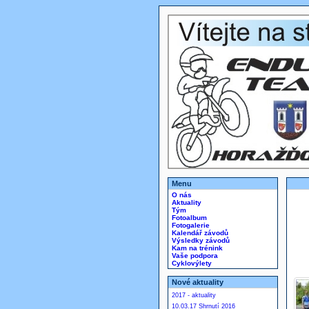
Menu
O nás
Aktuality
Tým
Fotoalbum
Fotogalerie
Kalendář závodů
Výsledky závodů
Kam na trénink
Vaše podpora
Cyklovýlety
Nové aktuality
2017 - aktuality
10.03.17 Shrnutí 2016