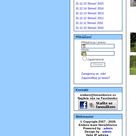
31.12.15 Shrnutí 2015
31.12.14 Shrnutí 2014
31.12.13 Shrnutí 2013
31.12.12 Shrnutí 2012
31.12.11 Shrnutí 2011
31.12.10 Shrnutí 2010
Přihlášení
Přihlašovací jméno:
Heslo:
zapamatovat
Zaregistruj se, zde!
Zapomněl(a) jsi heslo?
Kontakt
enduro@horazdovice.cz
Najdete nás na Facebooku:
Webmaster
© Copyright 2007 - 2026
Enduro team Horažďovice
Powered by :
admin
Design by :
admin
Vaše IP adresa :