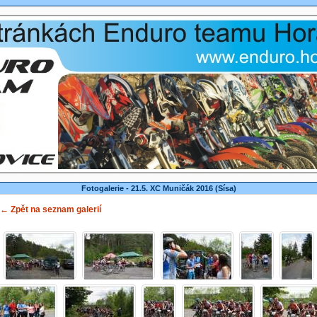
Fotogalerie - 21.5. XC Muničák 2016 (Sísa)
← Zpět na seznam galerií