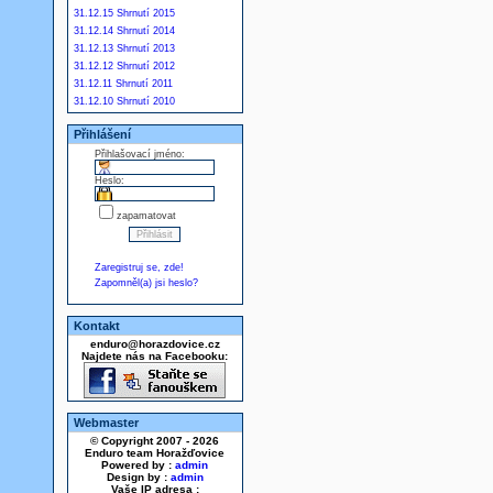
31.12.15 Shrnutí 2015
31.12.14 Shrnutí 2014
31.12.13 Shrnutí 2013
31.12.12 Shrnutí 2012
31.12.11 Shrnutí 2011
31.12.10 Shrnutí 2010
Přihlášení
Přihlašovací jméno:
Heslo:
zapamatovat
Zaregistruj se, zde!
Zapomněl(a) jsi heslo?
Kontakt
enduro@horazdovice.cz
Najdete nás na Facebooku:
Webmaster
© Copyright 2007 - 2026
Enduro team Horažďovice
Powered by :
admin
Design by :
admin
Vaše IP adresa :