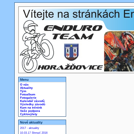
Menu
O nás
Aktuality
Tým
Fotoalbum
Fotogalerie
Kalendář závodů
Výsledky závodů
Kam na trénink
Vaše podpora
Cyklovýlety
Nové aktuality
2017 - aktuality
10.03.17 Shrnutí 2016