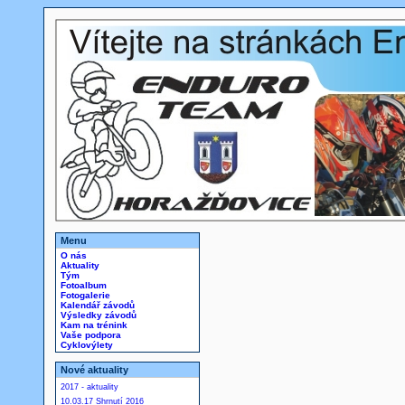
Menu
O nás
Aktuality
Tým
Fotoalbum
Fotogalerie
Kalendář závodů
Výsledky závodů
Kam na trénink
Vaše podpora
Cyklovýlety
Nové aktuality
2017 - aktuality
10.03.17 Shrnutí 2016