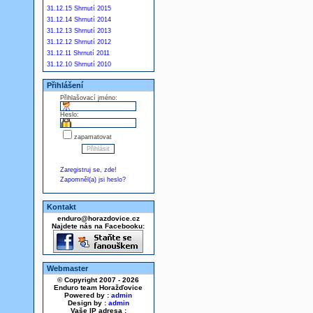
31.12.15 Shrnutí 2015
31.12.14 Shrnutí 2014
31.12.13 Shrnutí 2013
31.12.12 Shrnutí 2012
31.12.11 Shrnutí 2011
31.12.10 Shrnutí 2010
Přihlášení
Přihlašovací jméno:
Heslo:
zapamatovat
Zaregistruj se, zde!
Zapomněl(a) jsi heslo?
Kontakt
enduro@horazdovice.cz
Najdete nás na Facebooku:
Webmaster
© Copyright 2007 - 2026
Enduro team Horažďovice
Powered by :
admin
Design by :
admin
Vaše IP adresa :