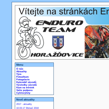
Menu
O nás
Aktuality
Tým
Fotoalbum
Fotogalerie
Kalendář závodů
Výsledky závodů
Kam na trénink
Vaše podpora
Cyklovýlety
Nové aktuality
2017 - aktuality
10.03.17 Shrnutí 2016