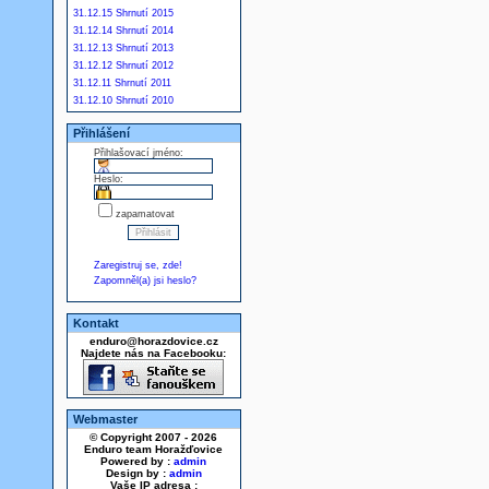
31.12.15 Shrnutí 2015
31.12.14 Shrnutí 2014
31.12.13 Shrnutí 2013
31.12.12 Shrnutí 2012
31.12.11 Shrnutí 2011
31.12.10 Shrnutí 2010
Přihlášení
Přihlašovací jméno:
Heslo:
zapamatovat
Zaregistruj se, zde!
Zapomněl(a) jsi heslo?
Kontakt
enduro@horazdovice.cz
Najdete nás na Facebooku:
Webmaster
© Copyright 2007 - 2026
Enduro team Horažďovice
Powered by :
admin
Design by :
admin
Vaše IP adresa :