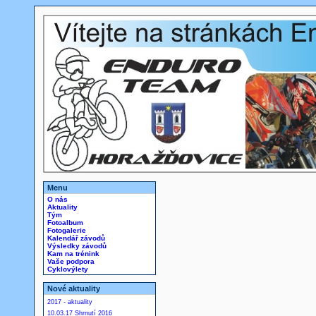
Menu
O nás
Aktuality
Tým
Fotoalbum
Fotogalerie
Kalendář závodů
Výsledky závodů
Kam na trénink
Vaše podpora
Cyklovýlety
Nové aktuality
2017 - aktuality
10.03.17 Shrnutí 2016