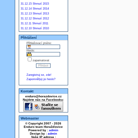
31.12.15 Shrnutí 2015
31.12.14 Shrnutí 2014
31.12.13 Shrnutí 2013
31.12.12 Shrnutí 2012
31.12.11 Shrnutí 2011
31.12.10 Shrnutí 2010
Přihlášení
Přihlašovací jméno:
Heslo:
zapamatovat
Zaregistruj se, zde!
Zapomněl(a) jsi heslo?
Kontakt
enduro@horazdovice.cz
Najdete nás na Facebooku:
Webmaster
© Copyright 2007 - 2026
Enduro team Horažďovice
Powered by :
admin
Design by :
admin
Vaše IP adresa :