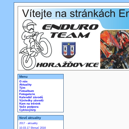
Menu
O nás
Aktuality
Tým
Fotoalbum
Fotogalerie
Kalendář závodů
Výsledky závodů
Kam na trénink
Vaše podpora
Cyklovýlety
Nové aktuality
2017 - aktuality
10.03.17 Shrnutí 2016