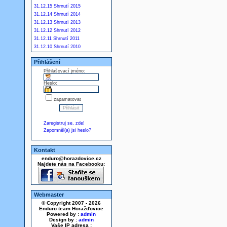
31.12.15 Shrnutí 2015
31.12.14 Shrnutí 2014
31.12.13 Shrnutí 2013
31.12.12 Shrnutí 2012
31.12.11 Shrnutí 2011
31.12.10 Shrnutí 2010
Přihlášení
Přihlašovací jméno:
Heslo:
zapamatovat
Zaregistruj se, zde!
Zapomněl(a) jsi heslo?
Kontakt
enduro@horazdovice.cz
Najdete nás na Facebooku:
Webmaster
© Copyright 2007 - 2026
Enduro team Horažďovice
Powered by :
admin
Design by :
admin
Vaše IP adresa :