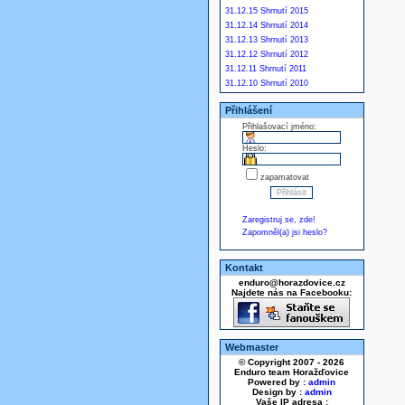
31.12.15 Shrnutí 2015
31.12.14 Shrnutí 2014
31.12.13 Shrnutí 2013
31.12.12 Shrnutí 2012
31.12.11 Shrnutí 2011
31.12.10 Shrnutí 2010
Přihlášení
Přihlašovací jméno:
Heslo:
zapamatovat
Zaregistruj se, zde!
Zapomněl(a) jsi heslo?
Kontakt
enduro@horazdovice.cz
Najdete nás na Facebooku:
Webmaster
© Copyright 2007 - 2026
Enduro team Horažďovice
Powered by :
admin
Design by :
admin
Vaše IP adresa :