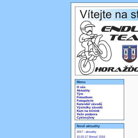
Menu
O nás
Aktuality
Tým
Fotoalbum
Fotogalerie
Kalendář závodů
Výsledky závodů
Kam na trénink
Vaše podpora
Cyklovýlety
Nové aktuality
2017 - aktuality
10.03.17 Shrnutí 2016