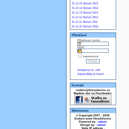
31.12.15 Shrnutí 2015
31.12.14 Shrnutí 2014
31.12.13 Shrnutí 2013
31.12.12 Shrnutí 2012
31.12.11 Shrnutí 2011
31.12.10 Shrnutí 2010
Přihlášení
Přihlašovací jméno:
Heslo:
zapamatovat
Zaregistruj se, zde!
Zapomněl(a) jsi heslo?
Kontakt
enduro@horazdovice.cz
Najdete nás na Facebooku:
Webmaster
© Copyright 2007 - 2026
Enduro team Horažďovice
Powered by :
admin
Design by :
admin
Vaše IP adresa :