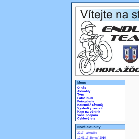
Menu
O nás
Aktuality
Tým
Fotoalbum
Fotogalerie
Kalendář závodů
Výsledky závodů
Kam na trénink
Vaše podpora
Cyklovýlety
Nové aktuality
2017 - aktuality
10.03.17 Shrnutí 2016