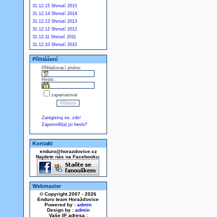
31.12.15 Shrnutí 2015
31.12.14 Shrnutí 2014
31.12.13 Shrnutí 2013
31.12.12 Shrnutí 2012
31.12.11 Shrnutí 2011
31.12.10 Shrnutí 2010
Přihlášení
Přihlašovací jméno:
Heslo:
zapamatovat
Zaregistruj se, zde!
Zapomněl(a) jsi heslo?
Kontakt
enduro@horazdovice.cz
Najdete nás na Facebooku:
Webmaster
© Copyright 2007 - 2026
Enduro team Horažďovice
Powered by :
admin
Design by :
admin
Vaše IP adresa :