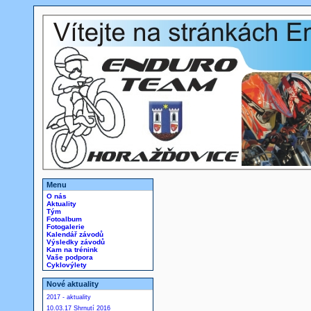
Menu
O nás
Aktuality
Tým
Fotoalbum
Fotogalerie
Kalendář závodů
Výsledky závodů
Kam na trénink
Vaše podpora
Cyklovýlety
Nové aktuality
2017 - aktuality
10.03.17 Shrnutí 2016