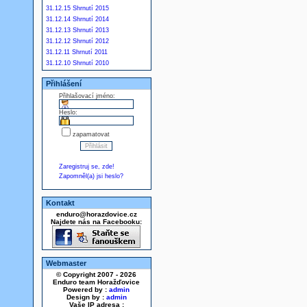
31.12.15 Shrnutí 2015
31.12.14 Shrnutí 2014
31.12.13 Shrnutí 2013
31.12.12 Shrnutí 2012
31.12.11 Shrnutí 2011
31.12.10 Shrnutí 2010
Přihlášení
Přihlašovací jméno:
Heslo:
zapamatovat
Zaregistruj se, zde!
Zapomněl(a) jsi heslo?
Kontakt
enduro@horazdovice.cz
Najdete nás na Facebooku:
Webmaster
© Copyright 2007 - 2026
Enduro team Horažďovice
Powered by :
admin
Design by :
admin
Vaše IP adresa :