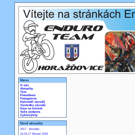
Menu
O nás
Aktuality
Tým
Fotoalbum
Fotogalerie
Kalendář závodů
Výsledky závodů
Kam na trénink
Vaše podpora
Cyklovýlety
Nové aktuality
2017 - aktuality
10.03.17 Shrnutí 2016