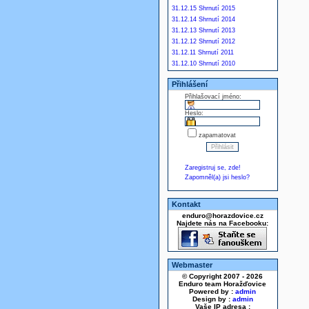
31.12.15 Shrnutí 2015
31.12.14 Shrnutí 2014
31.12.13 Shrnutí 2013
31.12.12 Shrnutí 2012
31.12.11 Shrnutí 2011
31.12.10 Shrnutí 2010
Přihlášení
Přihlašovací jméno:
Heslo:
zapamatovat
Zaregistruj se, zde!
Zapomněl(a) jsi heslo?
Kontakt
enduro@horazdovice.cz
Najdete nás na Facebooku:
Webmaster
© Copyright 2007 - 2026
Enduro team Horažďovice
Powered by :
admin
Design by :
admin
Vaše IP adresa :