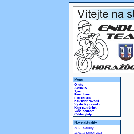
Menu
O nás
Aktuality
Tým
Fotoalbum
Fotogalerie
Kalendář závodů
Výsledky závodů
Kam na trénink
Vaše podpora
Cyklovýlety
Nové aktuality
2017 - aktuality
10.03.17 Shrnutí 2016