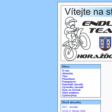
Menu
O nás
Aktuality
Tým
Fotoalbum
Fotogalerie
Kalendář závodů
Výsledky závodů
Kam na trénink
Vaše podpora
Cyklovýlety
Nové aktuality
2017 - aktuality
10.03.17 Shrnutí 2016