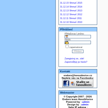
31.12.15 Shrnutí 2015
31.12.14 Shrnutí 2014
31.12.13 Shrnutí 2013
31.12.12 Shrnutí 2012
31.12.11 Shrnutí 2011
31.12.10 Shrnutí 2010
Přihlášení
Přihlašovací jméno:
Heslo:
zapamatovat
Zaregistruj se, zde!
Zapomněl(a) jsi heslo?
Kontakt
enduro@horazdovice.cz
Najdete nás na Facebooku:
Webmaster
© Copyright 2007 - 2026
Enduro team Horažďovice
Powered by :
admin
Design by :
admin
Vaše IP adresa :