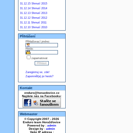
31.12.15 Shrnutí 2015
31.12.14 Shrnutí 2014
31.12.13 Shrnutí 2013
31.12.12 Shrnutí 2012
31.12.11 Shrnutí 2011
31.12.10 Shrnutí 2010
Přihlášení
Přihlašovací jméno:
Heslo:
zapamatovat
Zaregistruj se, zde!
Zapomněl(a) jsi heslo?
Kontakt
enduro@horazdovice.cz
Najdete nás na Facebooku:
Webmaster
© Copyright 2007 - 2026
Enduro team Horažďovice
Powered by :
admin
Design by :
admin
Vaše IP adresa :