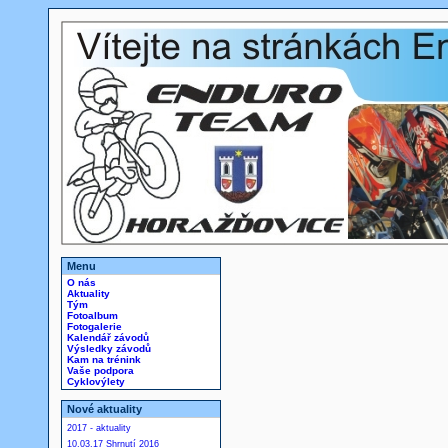
Menu
O nás
Aktuality
Tým
Fotoalbum
Fotogalerie
Kalendář závodů
Výsledky závodů
Kam na trénink
Vaše podpora
Cyklovýlety
Nové aktuality
2017 - aktuality
10.03.17 Shrnutí 2016