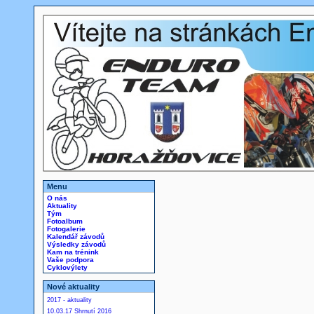
Menu
O nás
Aktuality
Tým
Fotoalbum
Fotogalerie
Kalendář závodů
Výsledky závodů
Kam na trénink
Vaše podpora
Cyklovýlety
Nové aktuality
2017 - aktuality
10.03.17 Shrnutí 2016