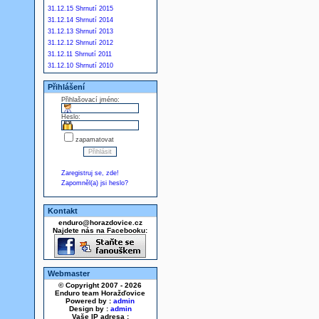
31.12.15 Shrnutí 2015
31.12.14 Shrnutí 2014
31.12.13 Shrnutí 2013
31.12.12 Shrnutí 2012
31.12.11 Shrnutí 2011
31.12.10 Shrnutí 2010
Přihlášení
Přihlašovací jméno:
Heslo:
zapamatovat
Zaregistruj se, zde!
Zapomněl(a) jsi heslo?
Kontakt
enduro@horazdovice.cz
Najdete nás na Facebooku:
Webmaster
© Copyright 2007 - 2026
Enduro team Horažďovice
Powered by :
admin
Design by :
admin
Vaše IP adresa :