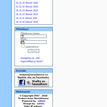
31.12.15 Shrnutí 2015
31.12.14 Shrnutí 2014
31.12.13 Shrnutí 2013
31.12.12 Shrnutí 2012
31.12.11 Shrnutí 2011
31.12.10 Shrnutí 2010
Přihlášení
Přihlašovací jméno:
Heslo:
zapamatovat
Zaregistruj se, zde!
Zapomněl(a) jsi heslo?
Kontakt
enduro@horazdovice.cz
Najdete nás na Facebooku:
Webmaster
© Copyright 2007 - 2026
Enduro team Horažďovice
Powered by :
admin
Design by :
admin
Vaše IP adresa :