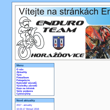
Menu
O nás
Aktuality
Tým
Fotoalbum
Fotogalerie
Kalendář závodů
Výsledky závodů
Kam na trénink
Vaše podpora
Cyklovýlety
Nové aktuality
2017 - aktuality
10.03.17 Shrnutí 2016