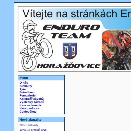
Menu
O nás
Aktuality
Tým
Fotoalbum
Fotogalerie
Kalendář závodů
Výsledky závodů
Kam na trénink
Vaše podpora
Cyklovýlety
Nové aktuality
2017 - aktuality
10.03.17 Shrnutí 2016