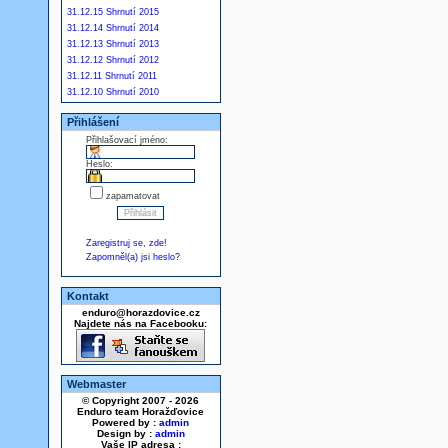
31.12.15 Shrnutí 2015
31.12.14 Shrnutí 2014
31.12.13 Shrnutí 2013
31.12.12 Shrnutí 2012
31.12.11 Shrnutí 2011
31.12.10 Shrnutí 2010
Přihlášení
Přihlašovací jméno:
Heslo:
zapamatovat
Zaregistruj se, zde!
Zapomněl(a) jsi heslo?
Kontakt
enduro@horazdovice.cz
Najdete nás na Facebooku:
Webmaster
© Copyright 2007 - 2026
Enduro team Horažďovice
Powered by :
admin
Design by :
admin
Vaše IP adresa :