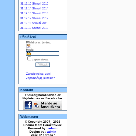
31.12.15 Shrnutí 2015
31.12.14 Shrnutí 2014
31.12.13 Shrnutí 2013
31.12.12 Shrnutí 2012
31.12.11 Shrnutí 2011
31.12.10 Shrnutí 2010
Přihlášení
Přihlašovací jméno:
Heslo:
zapamatovat
Zaregistruj se, zde!
Zapomněl(a) jsi heslo?
Kontakt
enduro@horazdovice.cz
Najdete nás na Facebooku:
Webmaster
© Copyright 2007 - 2026
Enduro team Horažďovice
Powered by :
admin
Design by :
admin
Vaše IP adresa :