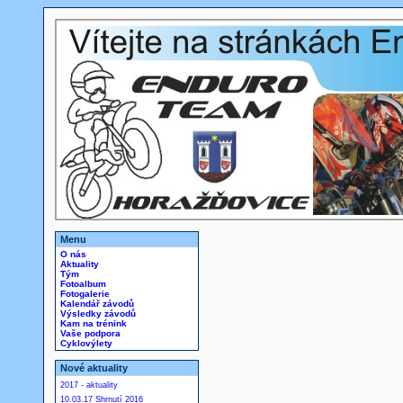
Menu
O nás
Aktuality
Tým
Fotoalbum
Fotogalerie
Kalendář závodů
Výsledky závodů
Kam na trénink
Vaše podpora
Cyklovýlety
Nové aktuality
2017 - aktuality
10.03.17 Shrnutí 2016