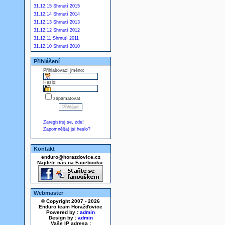
31.12.15 Shrnutí 2015
31.12.14 Shrnutí 2014
31.12.13 Shrnutí 2013
31.12.12 Shrnutí 2012
31.12.11 Shrnutí 2011
31.12.10 Shrnutí 2010
Přihlášení
Přihlašovací jméno:
Heslo:
zapamatovat
Zaregistruj se, zde!
Zapomněl(a) jsi heslo?
Kontakt
enduro@horazdovice.cz
Najdete nás na Facebooku:
Webmaster
© Copyright 2007 - 2026
Enduro team Horažďovice
Powered by :
admin
Design by :
admin
Vaše IP adresa :