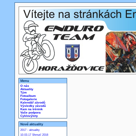
Menu
O nás
Aktuality
Tým
Fotoalbum
Fotogalerie
Kalendář závodů
Výsledky závodů
Kam na trénink
Vaše podpora
Cyklovýlety
Nové aktuality
2017 - aktuality
10.03.17 Shrnutí 2016