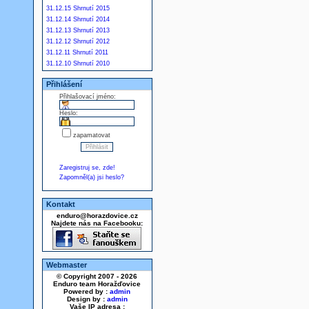
31.12.15 Shrnutí 2015
31.12.14 Shrnutí 2014
31.12.13 Shrnutí 2013
31.12.12 Shrnutí 2012
31.12.11 Shrnutí 2011
31.12.10 Shrnutí 2010
Přihlášení
Přihlašovací jméno:
Heslo:
zapamatovat
Zaregistruj se, zde!
Zapomněl(a) jsi heslo?
Kontakt
enduro@horazdovice.cz
Najdete nás na Facebooku:
Webmaster
© Copyright 2007 - 2026
Enduro team Horažďovice
Powered by :
admin
Design by :
admin
Vaše IP adresa :