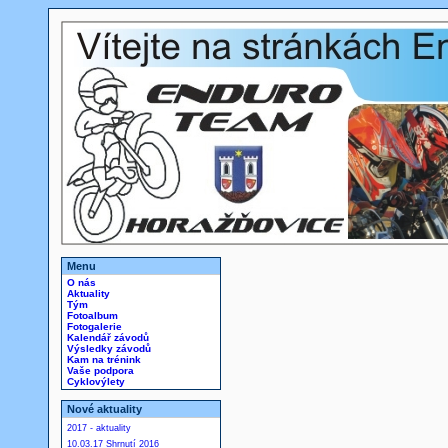
Menu
O nás
Aktuality
Tým
Fotoalbum
Fotogalerie
Kalendář závodů
Výsledky závodů
Kam na trénink
Vaše podpora
Cyklovýlety
Nové aktuality
2017 - aktuality
10.03.17 Shrnutí 2016