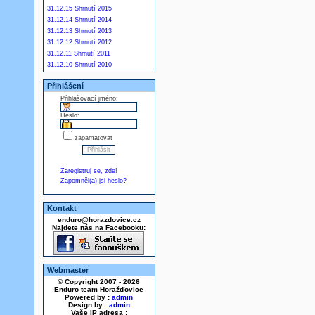
31.12.15 Shrnutí 2015
31.12.14 Shrnutí 2014
31.12.13 Shrnutí 2013
31.12.12 Shrnutí 2012
31.12.11 Shrnutí 2011
31.12.10 Shrnutí 2010
Přihlášení
Přihlašovací jméno:
Heslo:
zapamatovat
Zaregistruj se, zde!
Zapomněl(a) jsi heslo?
Kontakt
enduro@horazdovice.cz
Najdete nás na Facebooku:
Webmaster
© Copyright 2007 - 2026
Enduro team Horažďovice
Powered by :
admin
Design by :
admin
Vaše IP adresa :