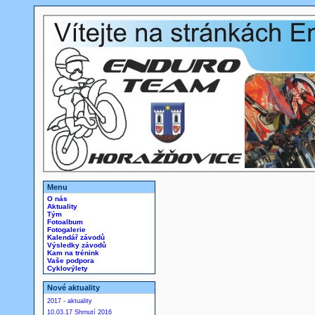
Menu
O nás
Aktuality
Tým
Fotoalbum
Fotogalerie
Kalendář závodů
Výsledky závodů
Kam na trénink
Vaše podpora
Cyklovýlety
Nové aktuality
2017 - aktuality
10.03.17 Shrnutí 2016