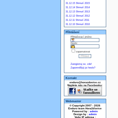
31.12.15 Shrnutí 2015
31.12.14 Shrnutí 2014
31.12.13 Shrnutí 2013
31.12.12 Shrnutí 2012
31.12.11 Shrnutí 2011
31.12.10 Shrnutí 2010
Přihlášení
Přihlašovací jméno:
Heslo:
zapamatovat
Zaregistruj se, zde!
Zapomněl(a) jsi heslo?
Kontakt
enduro@horazdovice.cz
Najdete nás na Facebooku:
Webmaster
© Copyright 2007 - 2026
Enduro team Horažďovice
Powered by :
admin
Design by :
admin
Vaše IP adresa :