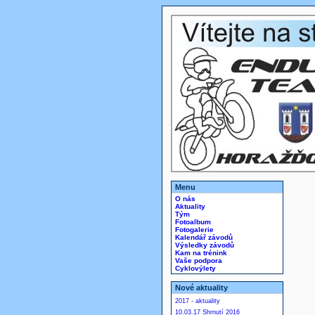
Menu
O nás
Aktuality
Tým
Fotoalbum
Fotogalerie
Kalendář závodů
Výsledky závodů
Kam na trénink
Vaše podpora
Cyklovýlety
Nové aktuality
2017 - aktuality
10.03.17 Shrnutí 2016