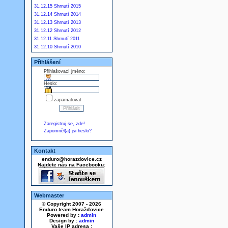
31.12.15 Shrnutí 2015
31.12.14 Shrnutí 2014
31.12.13 Shrnutí 2013
31.12.12 Shrnutí 2012
31.12.11 Shrnutí 2011
31.12.10 Shrnutí 2010
Přihlášení
Přihlašovací jméno:
Heslo:
zapamatovat
Zaregistruj se, zde!
Zapomněl(a) jsi heslo?
Kontakt
enduro@horazdovice.cz
Najdete nás na Facebooku:
Webmaster
© Copyright 2007 - 2026
Enduro team Horažďovice
Powered by :
admin
Design by :
admin
Vaše IP adresa :