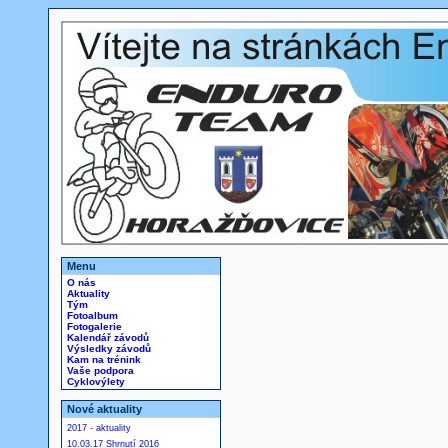
Menu
O nás
Aktuality
Tým
Fotoalbum
Fotogalerie
Kalendář závodů
Výsledky závodů
Kam na trénink
Vaše podpora
Cyklovýlety
Nové aktuality
2017 - aktuality
10.03.17 Shrnutí 2016