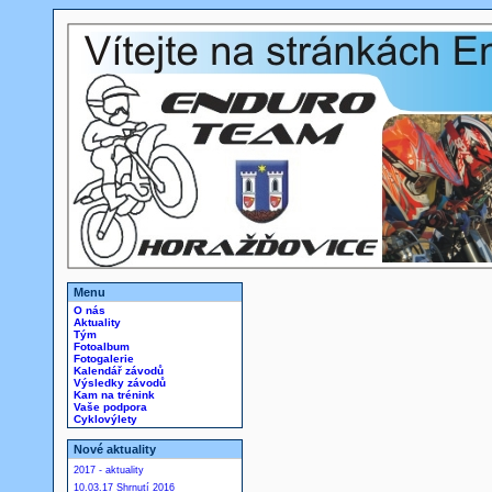
Menu
O nás
Aktuality
Tým
Fotoalbum
Fotogalerie
Kalendář závodů
Výsledky závodů
Kam na trénink
Vaše podpora
Cyklovýlety
Nové aktuality
2017 - aktuality
10.03.17 Shrnutí 2016