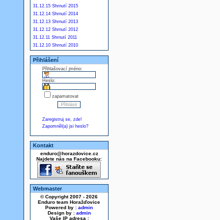
31.12.15 Shrnutí 2015
31.12.14 Shrnutí 2014
31.12.13 Shrnutí 2013
31.12.12 Shrnutí 2012
31.12.11 Shrnutí 2011
31.12.10 Shrnutí 2010
Přihlášení
Přihlašovací jméno:
Heslo:
zapamatovat
Zaregistruj se, zde!
Zapomněl(a) jsi heslo?
Kontakt
enduro@horazdovice.cz
Najdete nás na Facebooku:
Webmaster
© Copyright 2007 - 2026
Enduro team Horažďovice
Powered by :
admin
Design by :
admin
Vaše IP adresa :