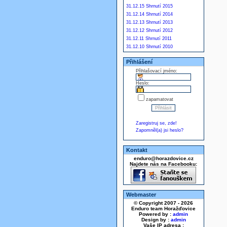
31.12.15 Shrnutí 2015
31.12.14 Shrnutí 2014
31.12.13 Shrnutí 2013
31.12.12 Shrnutí 2012
31.12.11 Shrnutí 2011
31.12.10 Shrnutí 2010
Přihlášení
Přihlašovací jméno:
Heslo:
zapamatovat
Zaregistruj se, zde!
Zapomněl(a) jsi heslo?
Kontakt
enduro@horazdovice.cz
Najdete nás na Facebooku:
Webmaster
© Copyright 2007 - 2026
Enduro team Horažďovice
Powered by :
admin
Design by :
admin
Vaše IP adresa :