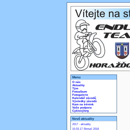
Menu
O nás
Aktuality
Tým
Fotoalbum
Fotogalerie
Kalendář závodů
Výsledky závodů
Kam na trénink
Vaše podpora
Cyklovýlety
Nové aktuality
2017 - aktuality
10.03.17 Shrnutí 2016