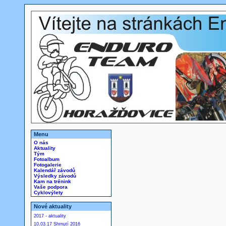
Menu
O nás
Aktuality
Tým
Fotoalbum
Fotogalerie
Kalendář závodů
Výsledky závodů
Kam na trénink
Vaše podpora
Cyklovýlety
Nové aktuality
2017 - aktuality
10.03.17 Shrnutí 2016