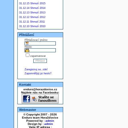
31.12.15 Shrnutí 2015
31.12.14 Shrnutí 2014
31.12.13 Shrnutí 2013
31.12.12 Shrnutí 2012
31.12.11 Shrnutí 2011
31.12.10 Shrnutí 2010
Přihlášení
Přihlašovací jméno:
Heslo:
zapamatovat
Zaregistruj se, zde!
Zapomněl(a) jsi heslo?
Kontakt
enduro@horazdovice.cz
Najdete nás na Facebooku:
Webmaster
© Copyright 2007 - 2026
Enduro team Horažďovice
Powered by :
admin
Design by :
admin
Vaše IP adresa :