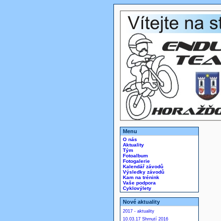
Menu
O nás
Aktuality
Tým
Fotoalbum
Fotogalerie
Kalendář závodů
Výsledky závodů
Kam na trénink
Vaše podpora
Cyklovýlety
Nové aktuality
2017 - aktuality
10.03.17 Shrnutí 2016