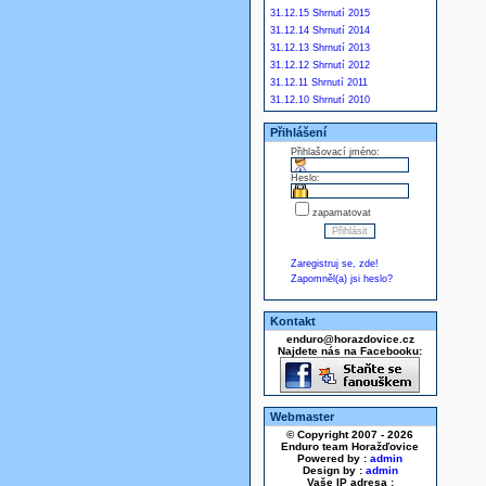
31.12.15 Shrnutí 2015
31.12.14 Shrnutí 2014
31.12.13 Shrnutí 2013
31.12.12 Shrnutí 2012
31.12.11 Shrnutí 2011
31.12.10 Shrnutí 2010
Přihlášení
Přihlašovací jméno:
Heslo:
zapamatovat
Zaregistruj se, zde!
Zapomněl(a) jsi heslo?
Kontakt
enduro@horazdovice.cz
Najdete nás na Facebooku:
Webmaster
© Copyright 2007 - 2026
Enduro team Horažďovice
Powered by :
admin
Design by :
admin
Vaše IP adresa :