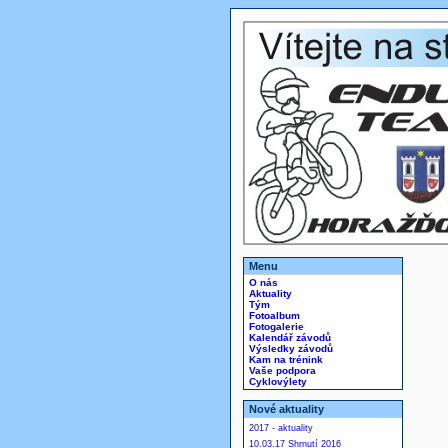
Menu
O nás
Aktuality
Tým
Fotoalbum
Fotogalerie
Kalendář závodů
Výsledky závodů
Kam na trénink
Vaše podpora
Cyklovýlety
Nové aktuality
2017 - aktuality
10.03.17 Shrnutí 2016