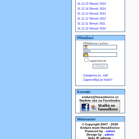
31.12.15 Shrnutí 2015
31.12.14 Shrnutí 2014
31.12.13 Shrnutí 2013
31.12.12 Shrnutí 2012
31.12.11 Shrnutí 2011
31.12.10 Shrnutí 2010
Přihlášení
Přihlašovací jméno:
Heslo:
zapamatovat
Zaregistruj se, zde!
Zapomněl(a) jsi heslo?
Kontakt
enduro@horazdovice.cz
Najdete nás na Facebooku:
Webmaster
© Copyright 2007 - 2026
Enduro team Horažďovice
Powered by :
admin
Design by :
admin
Vaše IP adresa :