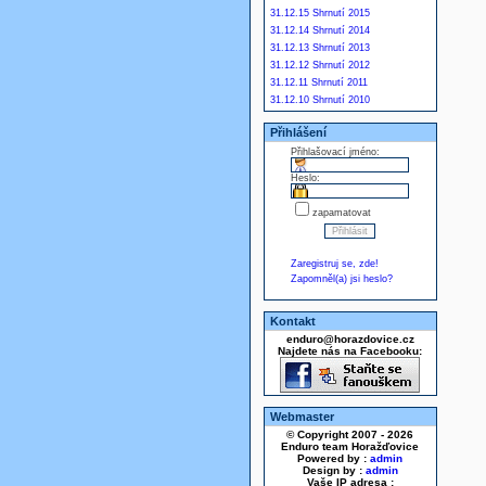
31.12.15 Shrnutí 2015
31.12.14 Shrnutí 2014
31.12.13 Shrnutí 2013
31.12.12 Shrnutí 2012
31.12.11 Shrnutí 2011
31.12.10 Shrnutí 2010
Přihlášení
Přihlašovací jméno:
Heslo:
zapamatovat
Zaregistruj se, zde!
Zapomněl(a) jsi heslo?
Kontakt
enduro@horazdovice.cz
Najdete nás na Facebooku:
Webmaster
© Copyright 2007 - 2026
Enduro team Horažďovice
Powered by :
admin
Design by :
admin
Vaše IP adresa :