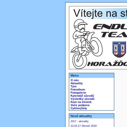
Menu
O nás
Aktuality
Tým
Fotoalbum
Fotogalerie
Kalendář závodů
Výsledky závodů
Kam na trénink
Vaše podpora
Cyklovýlety
Nové aktuality
2017 - aktuality
10.03.17 Shrnutí 2016