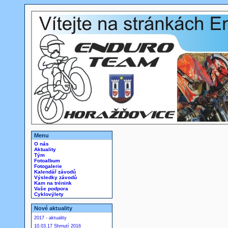
Menu
O nás
Aktuality
Tým
Fotoalbum
Fotogalerie
Kalendář závodů
Výsledky závodů
Kam na trénink
Vaše podpora
Cyklovýlety
Nové aktuality
2017 - aktuality
10.03.17 Shrnutí 2016