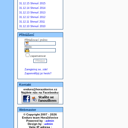
31.12.15 Shrnutí 2015
31.12.14 Shrnutí 2014
31.12.13 Shrnutí 2013
31.12.12 Shrnutí 2012
31.12.11 Shrnutí 2011
31.12.10 Shrnutí 2010
Přihlášení
Přihlašovací jméno:
Heslo:
zapamatovat
Zaregistruj se, zde!
Zapomněl(a) jsi heslo?
Kontakt
enduro@horazdovice.cz
Najdete nás na Facebooku:
Webmaster
© Copyright 2007 - 2026
Enduro team Horažďovice
Powered by :
admin
Design by :
admin
Vaše IP adresa :