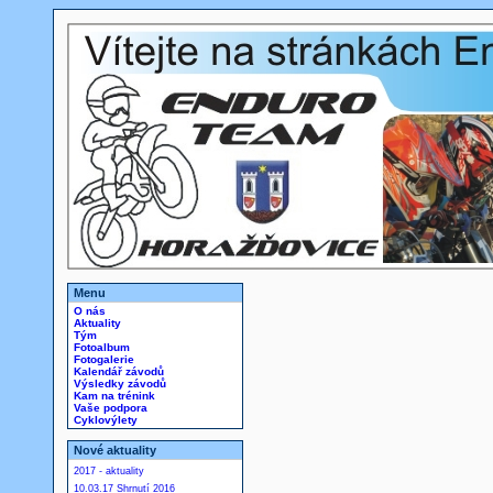
Menu
O nás
Aktuality
Tým
Fotoalbum
Fotogalerie
Kalendář závodů
Výsledky závodů
Kam na trénink
Vaše podpora
Cyklovýlety
Nové aktuality
2017 - aktuality
10.03.17 Shrnutí 2016