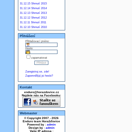
31.12.15 Shrnutí 2015
31.12.14 Shrnutí 2014
31.12.13 Shrnutí 2013
31.12.12 Shrnutí 2012
31.12.11 Shrnutí 2011
31.12.10 Shrnutí 2010
Přihlášení
Přihlašovací jméno:
Heslo:
zapamatovat
Zaregistruj se, zde!
Zapomněl(a) jsi heslo?
Kontakt
enduro@horazdovice.cz
Najdete nás na Facebooku:
Webmaster
© Copyright 2007 - 2026
Enduro team Horažďovice
Powered by :
admin
Design by :
admin
Vaše IP adresa :