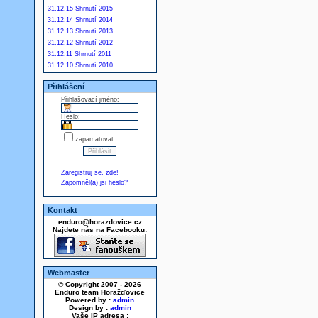
31.12.15 Shrnutí 2015
31.12.14 Shrnutí 2014
31.12.13 Shrnutí 2013
31.12.12 Shrnutí 2012
31.12.11 Shrnutí 2011
31.12.10 Shrnutí 2010
Přihlášení
Přihlašovací jméno:
Heslo:
zapamatovat
Zaregistruj se, zde!
Zapomněl(a) jsi heslo?
Kontakt
enduro@horazdovice.cz
Najdete nás na Facebooku:
Webmaster
© Copyright 2007 - 2026
Enduro team Horažďovice
Powered by :
admin
Design by :
admin
Vaše IP adresa :