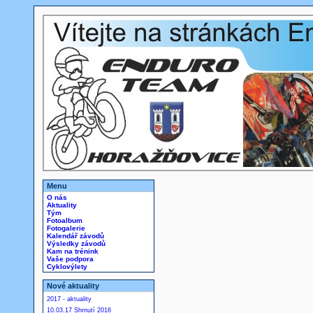
Menu
O nás
Aktuality
Tým
Fotoalbum
Fotogalerie
Kalendář závodů
Výsledky závodů
Kam na trénink
Vaše podpora
Cyklovýlety
Nové aktuality
2017 - aktuality
10.03.17 Shrnutí 2016