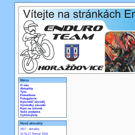
Menu
O nás
Aktuality
Tým
Fotoalbum
Fotogalerie
Kalendář závodů
Výsledky závodů
Kam na trénink
Vaše podpora
Cyklovýlety
Nové aktuality
2017 - aktuality
10.03.17 Shrnutí 2016