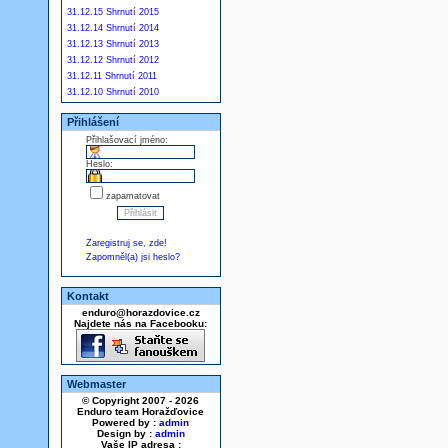
31.12.15 Shrnutí 2015
31.12.14 Shrnutí 2014
31.12.13 Shrnutí 2013
31.12.12 Shrnutí 2012
31.12.11 Shrnutí 2011
31.12.10 Shrnutí 2010
Přihlášení
Přihlašovací jméno:
Heslo:
zapamatovat
Zaregistruj se, zde!
Zapomněl(a) jsi heslo?
Kontakt
enduro@horazdovice.cz
Najdete nás na Facebooku:
Webmaster
© Copyright 2007 - 2026
Enduro team Horažďovice
Powered by :
admin
Design by :
admin
Vaše IP adresa :