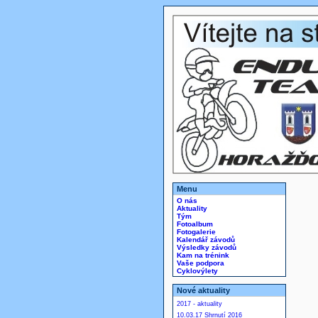
Menu
O nás
Aktuality
Tým
Fotoalbum
Fotogalerie
Kalendář závodů
Výsledky závodů
Kam na trénink
Vaše podpora
Cyklovýlety
Nové aktuality
2017 - aktuality
10.03.17 Shrnutí 2016