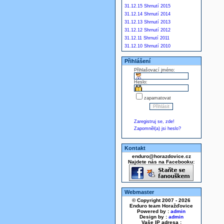
31.12.15 Shrnutí 2015
31.12.14 Shrnutí 2014
31.12.13 Shrnutí 2013
31.12.12 Shrnutí 2012
31.12.11 Shrnutí 2011
31.12.10 Shrnutí 2010
Přihlášení
Přihlašovací jméno:
Heslo:
zapamatovat
Zaregistruj se, zde!
Zapomněl(a) jsi heslo?
Kontakt
enduro@horazdovice.cz
Najdete nás na Facebooku:
Webmaster
© Copyright 2007 - 2026
Enduro team Horažďovice
Powered by :
admin
Design by :
admin
Vaše IP adresa :