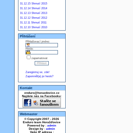
31.12.15 Shrnutí 2015
31.12.14 Shrnutí 2014
31.12.13 Shrnutí 2013
31.12.12 Shrnutí 2012
31.12.11 Shrnutí 2011
31.12.10 Shrnutí 2010
Přihlášení
Přihlašovací jméno:
Heslo:
zapamatovat
Zaregistruj se, zde!
Zapomněl(a) jsi heslo?
Kontakt
enduro@horazdovice.cz
Najdete nás na Facebooku:
Webmaster
© Copyright 2007 - 2026
Enduro team Horažďovice
Powered by :
admin
Design by :
admin
Vaše IP adresa :