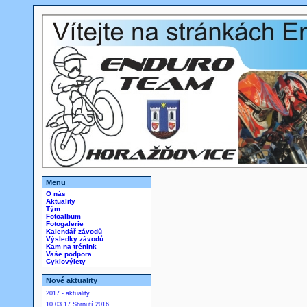
Menu
O nás
Aktuality
Tým
Fotoalbum
Fotogalerie
Kalendář závodů
Výsledky závodů
Kam na trénink
Vaše podpora
Cyklovýlety
Nové aktuality
2017 - aktuality
10.03.17 Shrnutí 2016