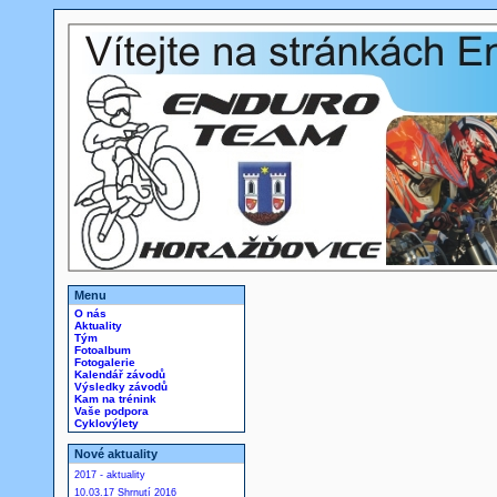
Menu
O nás
Aktuality
Tým
Fotoalbum
Fotogalerie
Kalendář závodů
Výsledky závodů
Kam na trénink
Vaše podpora
Cyklovýlety
Nové aktuality
2017 - aktuality
10.03.17 Shrnutí 2016