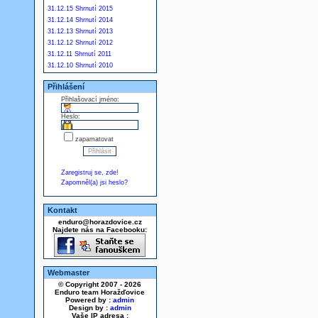
31.12.15 Shrnutí 2015
31.12.14 Shrnutí 2014
31.12.13 Shrnutí 2013
31.12.12 Shrnutí 2012
31.12.11 Shrnutí 2011
31.12.10 Shrnutí 2010
Přihlášení
Přihlašovací jméno:
Heslo:
zapamatovat
Zaregistruj se, zde!
Zapomněl(a) jsi heslo?
Kontakt
enduro@horazdovice.cz
Najdete nás na Facebooku:
Webmaster
© Copyright 2007 - 2026
Enduro team Horažďovice
Powered by :
admin
Design by :
admin
Vaše IP adresa :