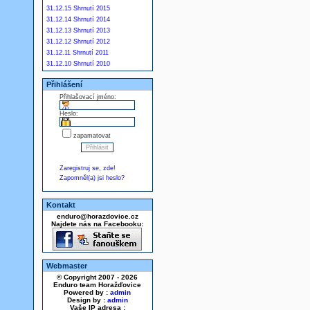
31.12.15 Shrnutí 2015
31.12.14 Shrnutí 2014
31.12.13 Shrnutí 2013
31.12.12 Shrnutí 2012
31.12.11 Shrnutí 2011
31.12.10 Shrnutí 2010
Přihlášení
Přihlašovací jméno:
Heslo:
zapamatovat
Zaregistruj se, zde!
Zapomněl(a) jsi heslo?
Kontakt
enduro@horazdovice.cz
Najdete nás na Facebooku:
Webmaster
© Copyright 2007 - 2026
Enduro team Horažďovice
Powered by :
admin
Design by :
admin
Vaše IP adresa :