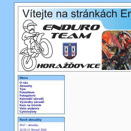
Menu
O nás
Aktuality
Tým
Fotoalbum
Fotogalerie
Kalendář závodů
Výsledky závodů
Kam na trénink
Vaše podpora
Cyklovýlety
Nové aktuality
2017 - aktuality
10.03.17 Shrnutí 2016