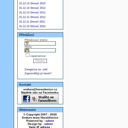
31.12.15 Shrnutí 2015
31.12.14 Shrnutí 2014
31.12.13 Shrnutí 2013
31.12.12 Shrnutí 2012
31.12.11 Shrnutí 2011
31.12.10 Shrnutí 2010
Přihlášení
Přihlašovací jméno:
Heslo:
zapamatovat
Zaregistruj se, zde!
Zapomněl(a) jsi heslo?
Kontakt
enduro@horazdovice.cz
Najdete nás na Facebooku:
Webmaster
© Copyright 2007 - 2026
Enduro team Horažďovice
Powered by :
admin
Design by :
admin
Vaše IP adresa :