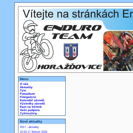
Menu
O nás
Aktuality
Tým
Fotoalbum
Fotogalerie
Kalendář závodů
Výsledky závodů
Kam na trénink
Vaše podpora
Cyklovýlety
Nové aktuality
2017 - aktuality
10.03.17 Shrnutí 2016