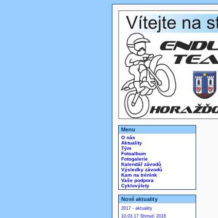
Menu
O nás
Aktuality
Tým
Fotoalbum
Fotogalerie
Kalendář závodů
Výsledky závodů
Kam na trénink
Vaše podpora
Cyklovýlety
Nové aktuality
2017 - aktuality
10.03.17 Shrnutí 2016