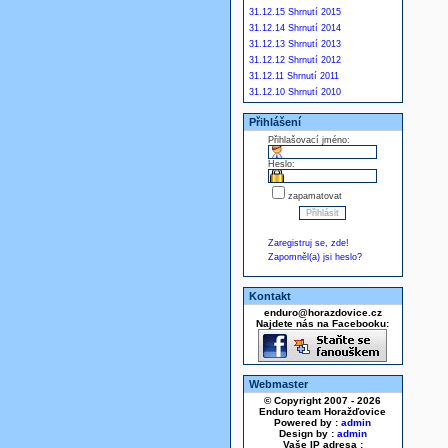
31.12.15 Shrnutí 2015
31.12.14 Shrnutí 2014
31.12.13 Shrnutí 2013
31.12.12 Shrnutí 2012
31.12.11 Shrnutí 2011
31.12.10 Shrnutí 2010
Přihlášení
Přihlašovací jméno:
Heslo:
zapamatovat
Zaregistruj se, zde!
Zapomněl(a) jsi heslo?
Kontakt
enduro@horazdovice.cz
Najdete nás na Facebooku:
Webmaster
© Copyright 2007 - 2026
Enduro team Horažďovice
Powered by :
admin
Design by :
admin
Vaše IP adresa :