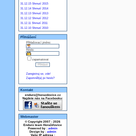
31.12.15 Shrnutí 2015
31.12.14 Shrnutí 2014
31.12.13 Shrnutí 2013
31.12.12 Shrnutí 2012
31.12.11 Shrnutí 2011
31.12.10 Shrnutí 2010
Přihlášení
Přihlašovací jméno:
Heslo:
zapamatovat
Zaregistruj se, zde!
Zapomněl(a) jsi heslo?
Kontakt
enduro@horazdovice.cz
Najdete nás na Facebooku:
Webmaster
© Copyright 2007 - 2026
Enduro team Horažďovice
Powered by :
admin
Design by :
admin
Vaše IP adresa :