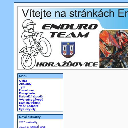
Menu
O nás
Aktuality
Tým
Fotoalbum
Fotogalerie
Kalendář závodů
Výsledky závodů
Kam na trénink
Vaše podpora
Cyklovýlety
Nové aktuality
2017 - aktuality
10.03.17 Shrnutí 2016