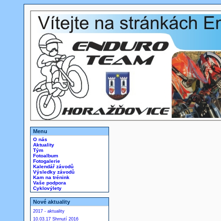
Menu
O nás
Aktuality
Tým
Fotoalbum
Fotogalerie
Kalendář závodů
Výsledky závodů
Kam na trénink
Vaše podpora
Cyklovýlety
Nové aktuality
2017 - aktuality
10.03.17 Shrnutí 2016