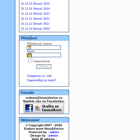
31.12.15 Shrnutí 2015
31.12.14 Shrnutí 2014
31.12.13 Shrnutí 2013
31.12.12 Shrnutí 2012
31.12.11 Shrnutí 2011
31.12.10 Shrnutí 2010
Přihlášení
Přihlašovací jméno:
Heslo:
zapamatovat
Zaregistruj se, zde!
Zapomněl(a) jsi heslo?
Kontakt
enduro@horazdovice.cz
Najdete nás na Facebooku:
Webmaster
© Copyright 2007 - 2026
Enduro team Horažďovice
Powered by :
admin
Design by :
admin
Vaše IP adresa :