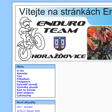
Menu
O nás
Aktuality
Tým
Fotoalbum
Fotogalerie
Kalendář závodů
Výsledky závodů
Kam na trénink
Vaše podpora
Cyklovýlety
Nové aktuality
2017 - aktuality
10.03.17 Shrnutí 2016