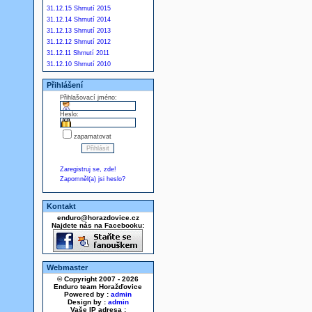
31.12.15 Shrnutí 2015
31.12.14 Shrnutí 2014
31.12.13 Shrnutí 2013
31.12.12 Shrnutí 2012
31.12.11 Shrnutí 2011
31.12.10 Shrnutí 2010
Přihlášení
Přihlašovací jméno:
Heslo:
zapamatovat
Zaregistruj se, zde!
Zapomněl(a) jsi heslo?
Kontakt
enduro@horazdovice.cz
Najdete nás na Facebooku:
Webmaster
© Copyright 2007 - 2026
Enduro team Horažďovice
Powered by :
admin
Design by :
admin
Vaše IP adresa :