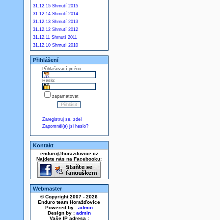
31.12.15 Shrnutí 2015
31.12.14 Shrnutí 2014
31.12.13 Shrnutí 2013
31.12.12 Shrnutí 2012
31.12.11 Shrnutí 2011
31.12.10 Shrnutí 2010
Přihlášení
Přihlašovací jméno:
Heslo:
zapamatovat
Zaregistruj se, zde!
Zapomněl(a) jsi heslo?
Kontakt
enduro@horazdovice.cz
Najdete nás na Facebooku:
Webmaster
© Copyright 2007 - 2026
Enduro team Horažďovice
Powered by :
admin
Design by :
admin
Vaše IP adresa :