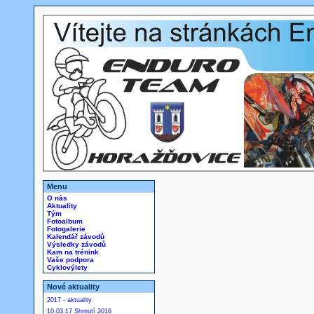
Menu
O nás
Aktuality
Tým
Fotoalbum
Fotogalerie
Kalendář závodů
Výsledky závodů
Kam na trénink
Vaše podpora
Cyklovýlety
Nové aktuality
2017 - aktuality
10.03.17 Shrnutí 2016