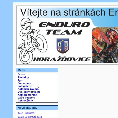
Menu
O nás
Aktuality
Tým
Fotoalbum
Fotogalerie
Kalendář závodů
Výsledky závodů
Kam na trénink
Vaše podpora
Cyklovýlety
Nové aktuality
2017 - aktuality
10.03.17 Shrnutí 2016