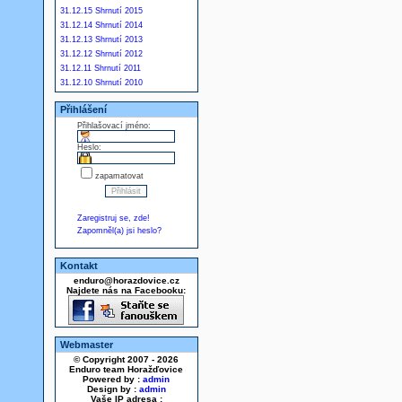
31.12.15 Shrnutí 2015
31.12.14 Shrnutí 2014
31.12.13 Shrnutí 2013
31.12.12 Shrnutí 2012
31.12.11 Shrnutí 2011
31.12.10 Shrnutí 2010
Přihlášení
Přihlašovací jméno:
Heslo:
zapamatovat
Zaregistruj se, zde!
Zapomněl(a) jsi heslo?
Kontakt
enduro@horazdovice.cz
Najdete nás na Facebooku:
Webmaster
© Copyright 2007 - 2026
Enduro team Horažďovice
Powered by :
admin
Design by :
admin
Vaše IP adresa :