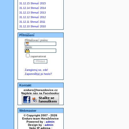
31.12.15 Shrnutí 2015
31.12.14 Shrnutí 2014
31.12.13 Shrnutí 2013
31.12.12 Shrnutí 2012
31.12.11 Shrnutí 2011
31.12.10 Shrnutí 2010
Přihlášení
Přihlašovací jméno:
Heslo:
zapamatovat
Zaregistruj se, zde!
Zapomněl(a) jsi heslo?
Kontakt
enduro@horazdovice.cz
Najdete nás na Facebooku:
Webmaster
© Copyright 2007 - 2026
Enduro team Horažďovice
Powered by :
admin
Design by :
admin
Vaše IP adresa :