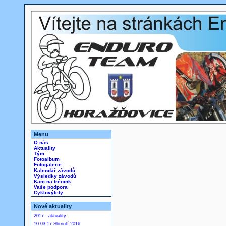
Menu
O nás
Aktuality
Tým
Fotoalbum
Fotogalerie
Kalendář závodů
Výsledky závodů
Kam na trénink
Vaše podpora
Cyklovýlety
Nové aktuality
2017 - aktuality
10.03.17 Shrnutí 2016