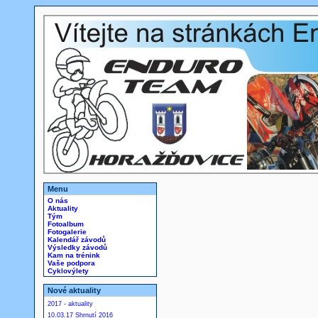
Menu
O nás
Aktuality
Tým
Fotoalbum
Fotogalerie
Kalendář závodů
Výsledky závodů
Kam na trénink
Vaše podpora
Cyklovýlety
Nové aktuality
2017 - aktuality
10.03.17 Shrnutí 2016