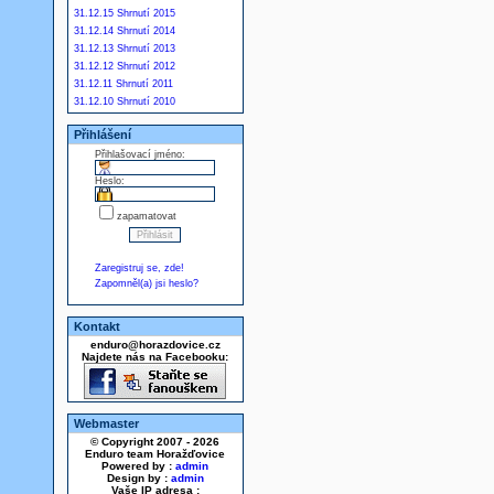
31.12.15 Shrnutí 2015
31.12.14 Shrnutí 2014
31.12.13 Shrnutí 2013
31.12.12 Shrnutí 2012
31.12.11 Shrnutí 2011
31.12.10 Shrnutí 2010
Přihlášení
Přihlašovací jméno:
Heslo:
zapamatovat
Zaregistruj se, zde!
Zapomněl(a) jsi heslo?
Kontakt
enduro@horazdovice.cz
Najdete nás na Facebooku:
Webmaster
© Copyright 2007 - 2026
Enduro team Horažďovice
Powered by :
admin
Design by :
admin
Vaše IP adresa :