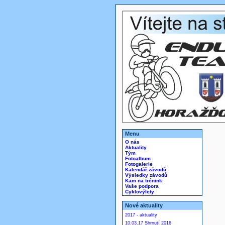
Menu
O nás
Aktuality
Tým
Fotoalbum
Fotogalerie
Kalendář závodů
Výsledky závodů
Kam na trénink
Vaše podpora
Cyklovýlety
Nové aktuality
2017 - aktuality
10.03.17 Shrnutí 2016