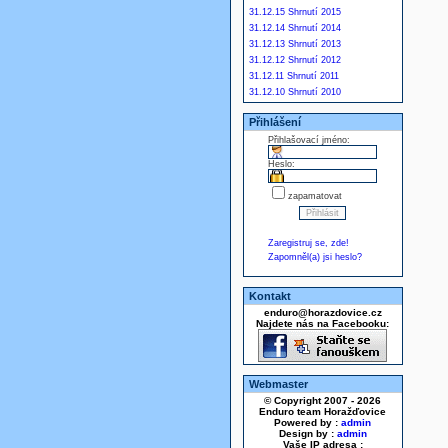
31.12.15 Shrnutí 2015
31.12.14 Shrnutí 2014
31.12.13 Shrnutí 2013
31.12.12 Shrnutí 2012
31.12.11 Shrnutí 2011
31.12.10 Shrnutí 2010
Přihlášení
Přihlašovací jméno:
Heslo:
zapamatovat
Zaregistruj se, zde!
Zapomněl(a) jsi heslo?
Kontakt
enduro@horazdovice.cz
Najdete nás na Facebooku:
Webmaster
© Copyright 2007 - 2026
Enduro team Horažďovice
Powered by :
admin
Design by :
admin
Vaše IP adresa :